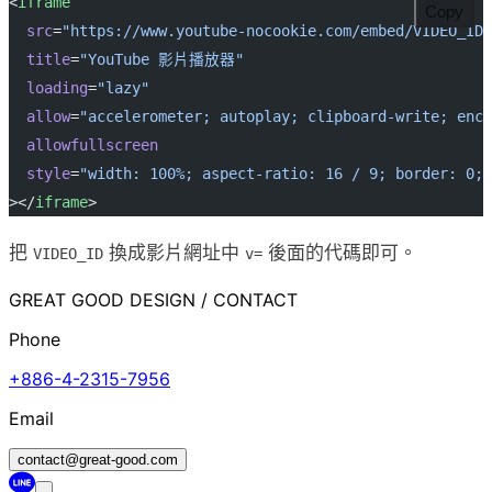
<
iframe
Copy
  src
=
"https://www.youtube-nocookie.com/embed/VIDEO_ID"
  title
=
"YouTube 影片播放器"
  loading
=
"lazy"
  allow
=
"accelerometer; autoplay; clipboard-write; encr
  allowfullscreen
  style
=
"width: 100%; aspect-ratio: 16 / 9; border: 0;"
></
iframe
>
把
換成影片網址中
後面的代碼即可。
VIDEO_ID
v=
GREAT GOOD DESIGN / CONTACT
Phone
+886-4-2315-7956
Email
contact@great-good.com